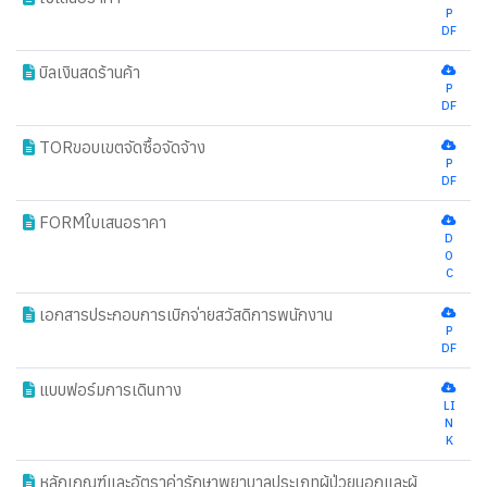
P
DF
บิลเงินสดร้านค้า
P
DF
TORขอบเขตจัดซื้อจัดจ้าง
P
DF
FORMใบเสนอราคา
D
O
C
เอกสารประกอบการเบิกจ่ายสวัสดิการพนักงาน
P
DF
แบบฟอร์มการเดินทาง
LI
N
K
หลักเกณฑ์และอัตราค่ารักษาพยาบาลประเภทผู้ป่วยนอกและผู้