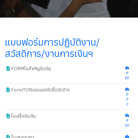
แบบฟอร์มการปฏิบัติงาน/
สวัสดิการ/งานการเงินฯ
FORMใบสำคัญรับเงิน
new
P
DF
FormTORขอบเขตจัดซื้อจัดจ้าง
new
D
O
C
ใบเสร็จรับเงิน
new
P
DF
ใบเสนอราคา