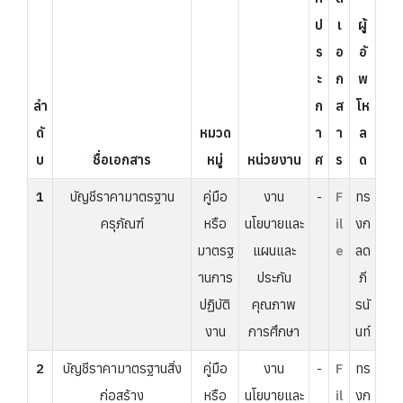
ป
เ
ผู้
ร
อ
อั
ะ
ก
พ
ลำ
ก
ส
โห
ดั
หมวด
า
า
ล
บ
ชื่อเอกสาร
หมู่
หน่วยงาน
ศ
ร
ด
1
บัญชีราคามาตรฐาน
คู่มือ
งาน
-
F
ทร
ครุภัณฑ์
หรือ
นโยบายและ
il
งก
มาตรฐ
แผนและ
e
ลด
านการ
ประกัน
ภี
ปฏิบัติ
คุณภาพ
รนั
งาน
การศึกษา
นท์
2
บัญชีราคามาตรฐานสิ่ง
คู่มือ
งาน
-
F
ทร
ก่อสร้าง
หรือ
นโยบายและ
il
งก