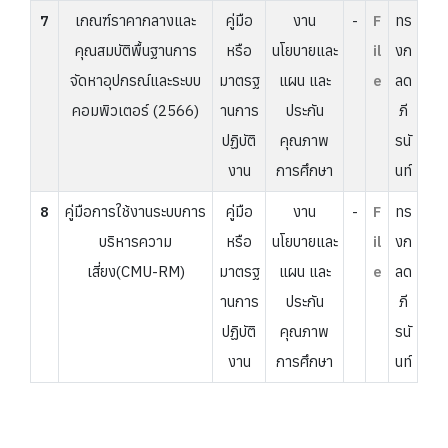
7
เกณฑ์ราคากลางและ
คู่มือ
งาน
-
F
ทร
คุณสมบัติพื้นฐานการ
หรือ
นโยบายและ
il
งก
จัดหาอุปกรณ์และระบบ
มาตรฐ
แผน และ
e
ลด
คอมพิวเตอร์ (2566)
านการ
ประกัน
ภี
ปฏิบัติ
คุณภาพ
รนั
งาน
การศึกษา
นท์
8
คู่มือการใช้งานระบบการ
คู่มือ
งาน
-
F
ทร
บริหารความ
หรือ
นโยบายและ
il
งก
เสี่ยง(CMU-RM)
มาตรฐ
แผน และ
e
ลด
านการ
ประกัน
ภี
ปฏิบัติ
คุณภาพ
รนั
งาน
การศึกษา
นท์