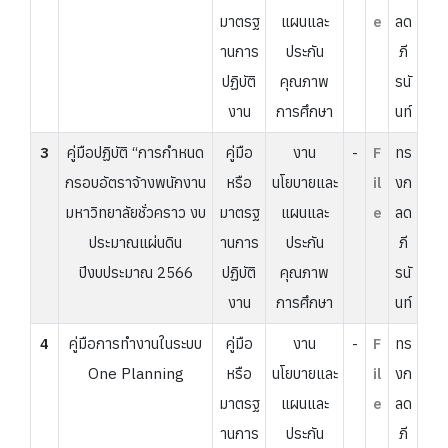
มาตรฐ
แผนและ
e
ลด
านการ
ประกัน
ภี
ปฏิบัติ
คุณภาพ
รนั
งาน
การศึกษา
นท์
3
คู่มือปฏิบัติ “การกำหนด
คู่มือ
งาน
-
F
ทร
กรอบอัตราจ้างพนักงาน
หรือ
นโยบายและ
il
งก
มหาวิทยาลัยชั่วคราว งบ
มาตรฐ
แผนและ
e
ลด
ประมาณแผ่นดิน
านการ
ประกัน
ภี
ปีงบประมาณ 2566
ปฏิบัติ
คุณภาพ
รนั
งาน
การศึกษา
นท์
4
คู่มือการทำงานในระบบ
คู่มือ
งาน
-
F
ทร
One Planning
หรือ
นโยบายและ
il
งก
มาตรฐ
แผนและ
e
ลด
านการ
ประกัน
ภี