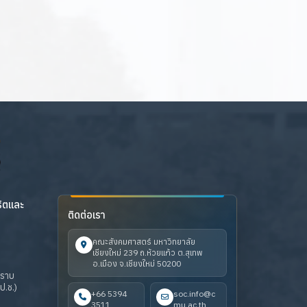
ริตและ
ติดต่อเรา
คณะสังคมศาสตร์ มหาวิทยาลัย
เชียงใหม่ 239 ถ.ห้วยแก้ว ต.สุเทพ
อ.เมือง จ.เชียงใหม่ 50200
ปราบ
ป.ช.)
+66 5394
soc.info@c
3511
mu.ac.th