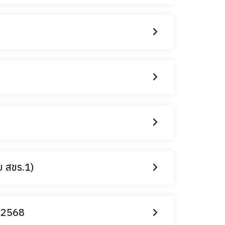
บ สขร.1)
. 2568