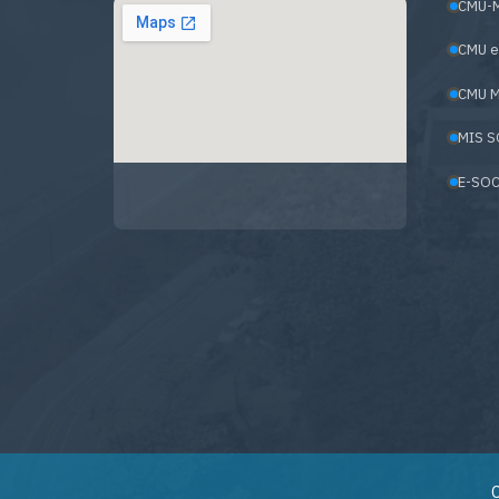
CMU-
CMU e
CMU M
MIS S
E-SOC
C