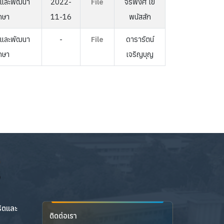
าและพัฒนา
2022-
File
จิรพงศ์ โย
กษา
11-16
พนัสสัก
าและพัฒนา
-
File
ดารารัตน์
กษา
เจริญบุญ
ริตและ
ติดต่อเรา