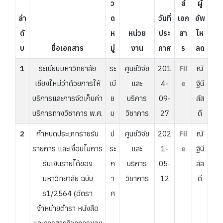
ว
ล์
ผู้
ลำ
ด
วันที่
เอก
อัพ
ดั
ห
หน่วย
ประ
สา
โห
บ
ชื่อเอกสาร
มู่
งาน
กาศ
ร
ลด
1
ระเบียบมหาวิทยาลัย
ระ
ศูนย์วิจัย
201
Fil
ณั
เชียงใหม่ว่าด้วยการให้
เบี
และ
4-
e
ฐินี
บริการและการจัดเก็บค่า
ย
บริการ
09-
สัส
บริการทางวิชาการ พ.ศ.
บ
วิชาการ
27
ดี
2
กำหนดประเภทรายรับ
ป
ศูนย์วิจัย
202
Fil
ณั
รายการ และเงื่อนไขการ
ระ
และ
1-
e
ฐินี
รับเงินรายได้ของ
ก
บริการ
05-
สัส
มหาวิทยาลัย ฉบับ
า
วิชาการ
12
ดี
ร1/2564 (อัตรา
ศ
จำหน่ายตำรา หนังสือ