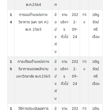
พ.ศ.2564
ศ
1
การขอตำแหน่งทาง
ข้
งาน
202
Fil
วรัญ
4
วิชาการ (ผศ. รศ. ศ.)
อ
บริหา
2-
e
รัตน์
พ.ศ. 2565
บั
ร
09-
ศรี
ง
ทั่วไป
24
เรือน
คั
บ
1
การเทียบตำแหน่งทาง
ข้
งาน
202
Fil
วรัญ
5
วิชาการของพนักงาน
อ
บริหา
2-
e
รัตน์
มหาวิทยาลัย พ.ศ.2565
บั
ร
09-
ศรี
ง
ทั่วไป
24
เรือน
คั
บ
1
วิธีการประเมินผลการ
ข้
งาน
202
Fil
วรัญ