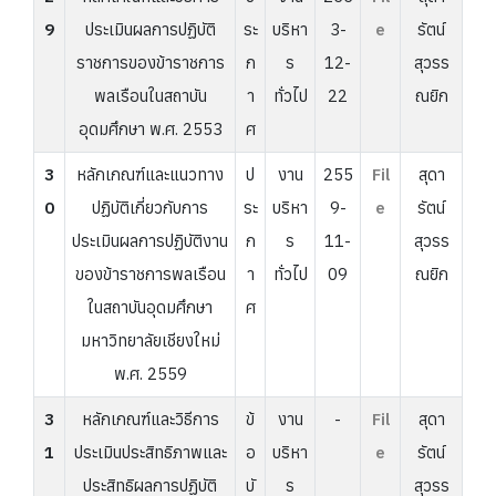
9
ประเมินผลการปฏิบัติ
ระ
บริหา
3-
e
รัตน์
ราชการของข้าราชการ
ก
ร
12-
สุวรร
พลเรือนในสถาบัน
า
ทั่วไป
22
ณยิก
อุดมศึกษา พ.ศ. 2553
ศ
3
หลักเกณฑ์และแนวทาง
ป
งาน
255
Fil
สุดา
0
ปฏิบัติเกี่ยวกับการ
ระ
บริหา
9-
e
รัตน์
ประเมินผลการปฏิบัติงาน
ก
ร
11-
สุวรร
ของข้าราชการพลเรือน
า
ทั่วไป
09
ณยิก
ในสถาบันอุดมศึกษา
ศ
มหาวิทยาลัยเชียงใหม่
พ.ศ. 2559
3
หลักเกณฑ์และวิธีการ
ข้
งาน
-
Fil
สุดา
1
ประเมินประสิทธิภาพและ
อ
บริหา
e
รัตน์
ประสิทธิผลการปฏิบัติ
บั
ร
สุวรร