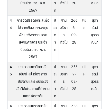
ปีงบประมาณ พ.ศ.
า
ทั่วไป
28
ณยิก
2567
ศ
4
การจัดสรรดอกผลเพื่อ
ป
งาน
266
Fil
สุดา
4
ใช้จ่ายเงินจากกองทุน
ระ
บริหา
6-
e
รัตน์
พัฒนาวิชาการ คณะ
ก
ร
09-
สุวรร
สังคมศาสตร์ ประจำ
า
ทั่วไป
28
ณยิก
ปีงบประมาณ พ.ศ.
ศ
2567
4
ประกาศมหาวิทยาลัย
ป
งาน
256
Fil
สุดา
5
เชียงใหม่ เรื่อง การ
ระ
บริหา
7-
e
รัตน์
ป้องกันและระมัดระวัง
ก
ร
02-
สุวรร
อัคคีภัยในสถานที่ทำงาน
า
ทั่วไป
28
ณยิก
และที่พักอาศัย
ศ
4
ประกาศมหาวิทยาลัย
ป
งาน
256
Fil
สุดา