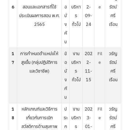
6
สอนและเอกสารที่ใช้
อ
บริหา
2-
e
รัตน์
ประเมินผลการสอน พ.ศ.
บั
ร
09-
ศรี
2565
ง
ทั่วไป
24
เรือน
คั
บ
1
การกำหนดตำแหน่งให้
ข้
งาน
202
Fil
วรัญ
7
สูงขึ้น (กลุ่มปฏิบัติการ
อ
บริหา
2-
e
รัตน์
และวิชาชีพ)
บั
ร
11-
ศรี
ง
ทั่วไป
15
เรือน
คั
บ
1
หลักเกณฑ์และวิธีการ
ป
งาน
202
Fil
วรัญ
8
เกี่ยวกับการเบิก
ระ
บริหา
3-
e
รัตน์
สวัสดิการด้านสุขภาพ
ก
ร
01-
ศรี