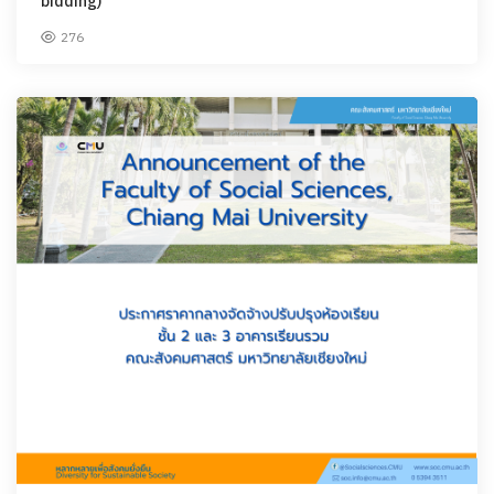
bidding)
276