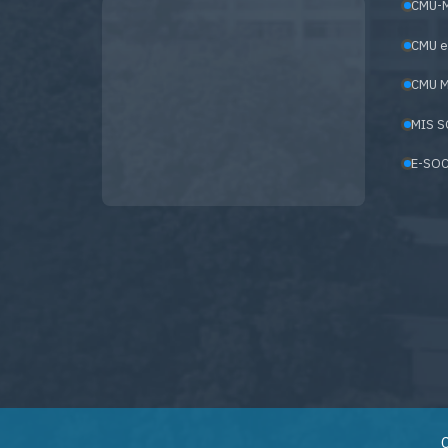
CMU-
CMU e
CMU M
MIS S
E-SOC
C