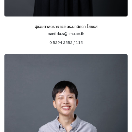
ผู้ช่วยศาสตราจารย์ ดร.ผานิตดา ไสยรส
panitda.s@cmu.ac.th
0 5394 3553 / 113
ข้อมูลความเชี่ยวชาญ
การเปลี่ยนแปลงทางสังคมและวัฒนธรรม ไทย-จีน
การพัฒนาและสิ่งแวดล้อม
กิจการเพื่อสังคม