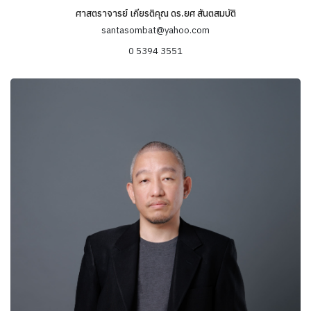
ศาสตราจารย์ เกียรติคุณ ดร.ยศ สันตสมบัติ
ข้อมูลความเชี่ยวชาญ
santasombat@yahoo.com
0 5394 3551
ความหลากหลายทางชีวภาพ องค์ความรู้ของท้องถิ่นและการพัฒนา
อย่างยั่งยืน
มานุษยวิทยาทางการเมือง (Political anthropology) ชนชั้นนำและ
อำนาจ
สังคมและวัฒนธรรมชาวนา ระบบการจัดการทรัพยากรธรรมชาติ
วนศาสตร์ชุมชน (community forestry)
มานุษยวิทยาจิตวิทยา (Psychological anthropology) การขัดเกลา
ทางสังคม (Socialization) สตรีและเพศวิถีเสรีนิยมใหม่
ความหลากหลายทางชีวภาพและภูมิปัญญาท้องถิ่นในเขตภูมิภาคลุ่มน้ำ
โขง (Biodiversity and Indigenous Knowledge in Mekong region)
ประเด็นปัญหาชายแดนและการข้ามพรมแดนในภูมิภาคเอเชียตะวันออก
เฉียงใต้ (Border and transnational issues in Southeast Asia)
จีนกับอุษาคเนย์