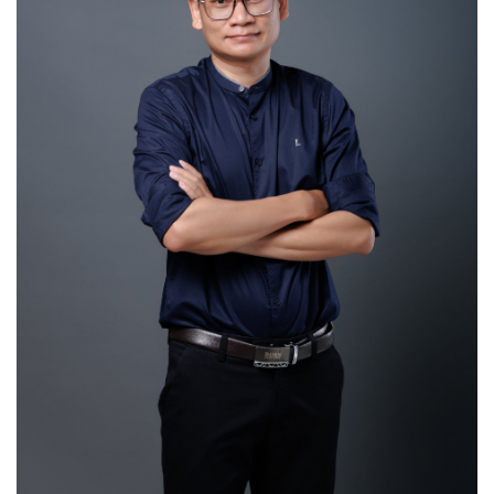
วัฒนธรรมและชาติพันธุ์
สังคมวัฒนธรรมคนพลัดถิ่น/ชายแดนศึกษา
รัฐชาติและภาวะข้ามชาติ
มานุษยวิทยานิเวศ