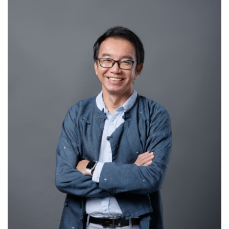
ข้อมูลความเชี่ยวชาญ
Sociological Theory
Sex and Religion
Metrosexual
Social and Culture Change
Globalization, Cyberspace
Research Methodology