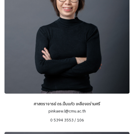
วัฒนธรรมศึกษา (เน้นสื่อและวัฒนธรรมสมัยนิยม)
ล้านนา-สิบสองปันนาคดีศึกษา
มานุษยวิทยาในอาณาบริเวณชายแดน
ศาสตราจารย์ ดร.ปิ่นแก้ว เหลืองอร่ามศรี
pinkaew.l@cmu.ac.th
0 5394 3553 / 106