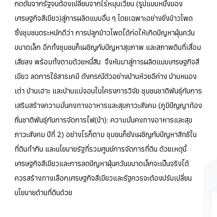
กดดันจากรัฐจนต้องเปลี่ยนจากไร่หมุนเวียน (รูปแบบหนึ่งของ
เศรษฐกิจสีเขียว)สู่การผลิตแบบอื่น ๆ โดยเฉพาะอย่างยิ่งข้าวโพด
ซึ่งชุมชนตระหนักดีว่า การปลูกข้าวโพดได้ก่อให้เกิดปัญหาฝุ่นควัน
ขนาดเล็ก อีกทั้งชุมชนก็เผชิญกับปัญหาสุขภาพ และสภาพดินที่เสื่อม
เสียลง พร้อมทั้งตามด้วยหนี้สิน จึงหันมาสู่การผลิตแบบเศรษฐกิจสี
เขียว ลดการใช้สารเคมี ดังกรณีตัวอย่างบ้านห้วยอีค่าง บ้านหนอง
เต่า บ้านเฮาะ และบ้านแม่จอนในโครงการวิจัย ชุมชนชาติพันธุ์กับการ
เสริมสร้างความมั่นคงทางอาหารและสุขภาวะสังคม (ภูมิปัญญาท้อง
ถิ่นชาติพันธุ์กับการจัดการไฟ(ป่า): ความมั่นคงทางอาหารและสุข
ภาวะสังคม ปีที่ 2) อย่างไรก็ตาม ชุมชนก็ยังเผชิญกับปัญหาสิทธิใน
ที่ดินทำกิน และนโยบายรัฐที่รวมศูนย์การจัดการที่ดิน ด้วยเหตุนี้
เศรษฐกิจสีเขียวและการลดปัญหาฝุ่นควันขนาดเล็กจะเป็นจริงได้
ควรสร้างทางเลือกเศรษฐกิจสีเขียวและรัฐควรจะต้องปรับเปลี่ยน
นโยบายด้านที่ดินด้วย