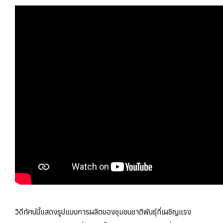
วิดีทัศน์นี้แสดงรูปแบบการผลิตของชุมชนชาติพันธุ์ที่เผชิญแรง