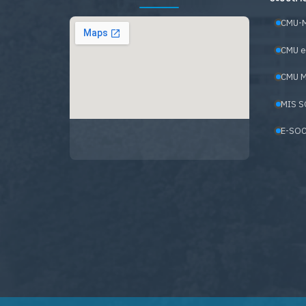
CMU-
CMU e
CMU M
MIS S
E-SOC