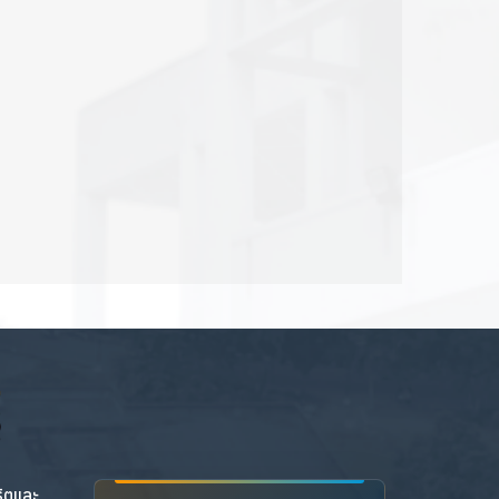
ริตและ