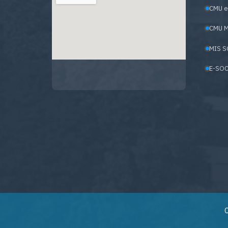
CMU e
CMU M
MIS S
E-SOC
C