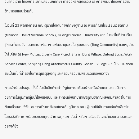
อนาคต อาทิ โครงการแลกเปลี่ยนนักศึกษา การจัดหลักสูตรร่วม และการพัฒนาโครงการวิจัย
ข้ามพรมแดนร่วมกัน
ในวันที่ 23 พฤศจิกายน คณะผู้แทนได้เดินทางศึกษาดูงาน ณ พิพิธภัณฑ์โรงเรียนเวียดนาม
(Memorial Hall of Vietnam School), Guangxi Normal University จากนั้นลงพื้นที่ร่วมเรียน
รู้การทำงานสังคมสงเคราะห์และการพัฒนาชุมชนใน ชุมชนต่ง (Tong Community) และหมู่บ้าน
ใกล้เคียง ณ New Mutual Elderly Care Project Site in Dong Village, Datong Social Work
Service Center, Sanjiang Dong Autonomous County, Gaoshu Village เขตเมือง Liuzhou
ซึ่งเป็นพื้นที่นำร่องในการดูแลผู้สูงอายุและครอบครัวข้ามพรมแดนของกว่างซี
การเข้าร่วมประชุมครั้งนี้นับเป็นอีกก้าวสำคัญในการเสริมสร้างเครือข่ายความร่วมมือทาง
วิชาการในภูมิภาคลุ่มน้ำโขงตอนบน และสะท้อนถึงบทบาทเชิงรุกของคณะสังคมศาสตร์ในการ
ขับเคลื่อนงานวิจัยและการพัฒนาสังคมในระดับภูมิภาค คณะผู้แทนได้เดินทางกลับถึงเชียงใหม่
โดยสวัสดิภาพ พร้อมขอขอบคุณเจ้าภาพทุกสถาบันสำหรับการต้อนรับและอำนวยความสะดวก
อย่างดียิ่ง