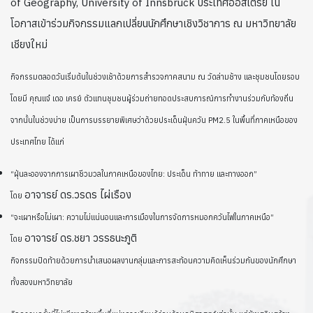
of Geography, University of Innsbruck ประเทศออสเตรีย ใน
โอกาสเข้าร่วมกิจกรรมแลกเปลี่ยนนักศึกษาเชิงวิชาการ ณ มหาวิทยาลัย
เชียงใหม่
กิจกรรมตลอดวันเริ่มต้นในช่วงเช้าด้วยการสำรวจภาคสนาม ณ วัดล่ามช้าง และชุมชนโดยรอบ
โดยมี คุณแจ๋ เดอ เครย์ ตัวแทนชุมชนผู้ร่วมถ่ายทอดประสบการณ์การทำงานร่วมกับท้องถิ่น
จากนั้นในช่วงบ่าย เป็นการบรรยายพิเศษว่าด้วยประเด็นฝุ่นควัน PM2.5 ในพื้นที่ภาคเหนือของ
ประเทศไทย ได้แก่
“ฝุ่นละอองจากการเผาชีวมวลในภาคเหนือของไทย: ประเด็น ท้าทาย และทางออก”
อาจารย์ ดร.วรดร ไผ่เรือง
โดย
“จะเผาหรือไม่เผา: ความไม่แน่นอนและการเมืองในการจัดการหมอกควันไฟในภาคเหนือ”
อาจารย์ ดร.ชยา วรรธนะภูติ
โดย
กิจกรรมปิดท้ายด้วยการนำเสนอผลงานกลุ่มและการสะท้อนความคิดเห็นร่วมกันของนักศึกษา
ทั้งสองมหาวิทยาลัย