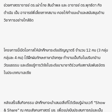
ช่วยศาสตราจารย์ ดร.เผ่าไทย สินอำพล และ อาจารย์ ดร.พุทธิดา กิจ
ดำเนิน เป็น อาจารย์พี่เลี้ยงภาคสนาม
คอยให้คำแนะนำและสนับสนุนด้าน
วิชาการอย่างใกล้ชิด
โครงการนี้เปิดโอกาสให้นักศึกษาระดับปริญญาตรี จำนวน 12 คน (3 กลุ่ม
กลุ่มละ 4 คน) ได้ฝึกฝนทักษะภาษาอังกฤษ
ทำงานเป็นทีมในบริบทข้าม
วัฒนธรรม และเรียนรู้การวิจัยในระดับนานาชาติร่วมกับสถาบันพันธมิตร
ในประเทศมาเลเซีย
หลังเสร็จสิ้นกิจกรรม นักศึกษาจะนำเสนอสิ่งที่ได้เรียนรู้ผ่านเวที "Show
& Share" ณ คณะสังคมศาสตร์ มช. เพื่อแบ่งปันประสบการณ์และเป็น