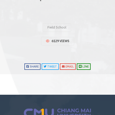
Field School
6129 VIEWS
SHARE
TWEET
EMAIL
LINE