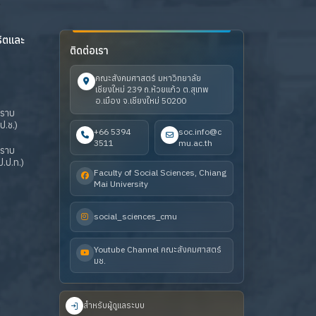
ริตและ
ติดต่อเรา
คณะสังคมศาสตร์ มหาวิทยาลัย
เชียงใหม่ 239 ถ.ห้วยแก้ว ต.สุเทพ
อ.เมือง จ.เชียงใหม่ 50200
ปราบ
ป.ช.)
+66 5394
soc.info@c
3511
mu.ac.th
ปราบ
.ป.ท.)
Faculty of Social Sciences, Chiang
Mai University
social_sciences_cmu
Youtube Channel คณะสังคมศาสตร์
มช.
สำหรับผู้ดูแลระบบ