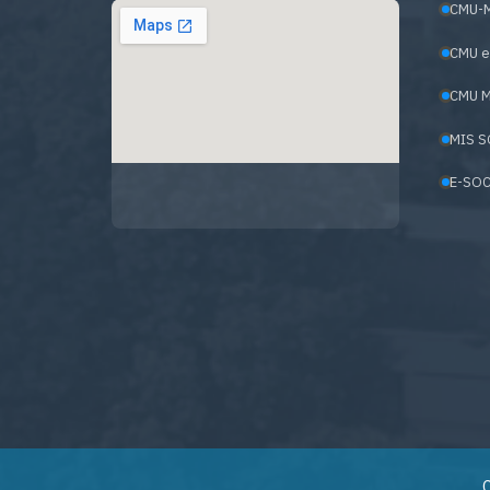
CMU-
CMU e
CMU M
MIS S
E-SOC
C