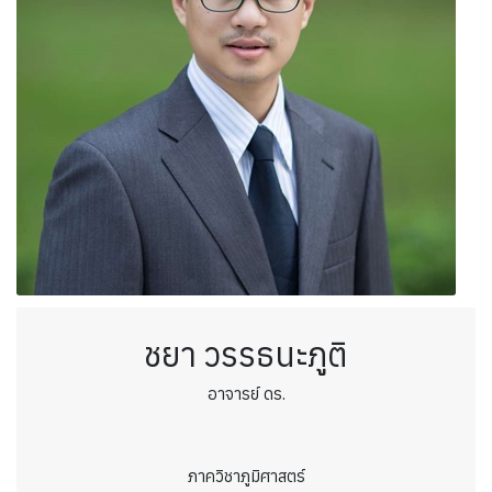
ชยา วรรธนะภูติ
อาจารย์ ดร.
ภาควิชาภูมิศาสตร์