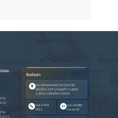
ริตและ
ติดต่อเรา
คณะสังคมศาสตร์ มหาวิทยาลัย
เชียงใหม่ 239 ถ.ห้วยแก้ว ต.สุเทพ
อ.เมือง จ.เชียงใหม่ 50200
ปราบ
ป.ช.)
+66 5394
soc.info@c
3511
mu.ac.th
ปราบ
.ป.ท.)