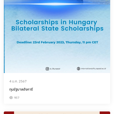
4 ม.ค. 2567
ทุนรัฐบาลฮังการี
957