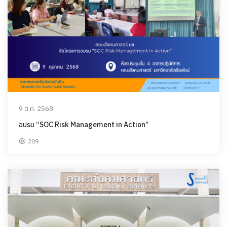
9 ต.ค. 2568
อบรม “SOC Risk Management in Action”
209